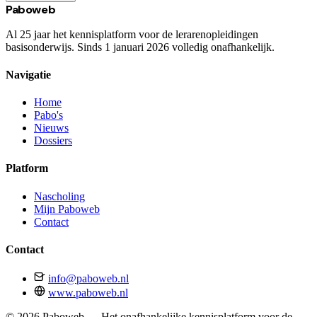
Paboweb
Al 25 jaar het kennisplatform voor de lerarenopleidingen
basisonderwijs. Sinds 1 januari 2026 volledig onafhankelijk.
Navigatie
Home
Pabo's
Nieuws
Dossiers
Platform
Nascholing
Mijn Paboweb
Contact
Contact
info@paboweb.nl
www.paboweb.nl
© 2026 Paboweb — Het onafhankelijke kennisplatform voor de