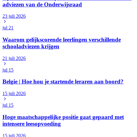
adviezen van de Onderwijsraad
23 juli 2026
jul
21
Waarom gelijkscorende leerlingen verschillende
schooladviezen krijgen
21 juli 2026
jul
15
Belgie | Hoe hou je startende leraren aan boord?
15 juli 2026
jul
15
Hoge maatschappelijke positie gaat gepaard met
intensere leesopvoeding
15 juli 2026