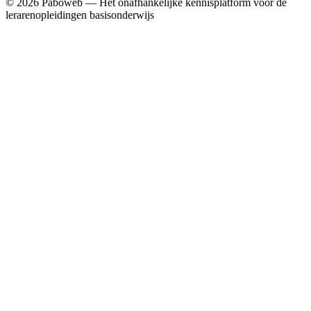
© 2026 Paboweb — Het onafhankelijke kennisplatform voor de
lerarenopleidingen basisonderwijs