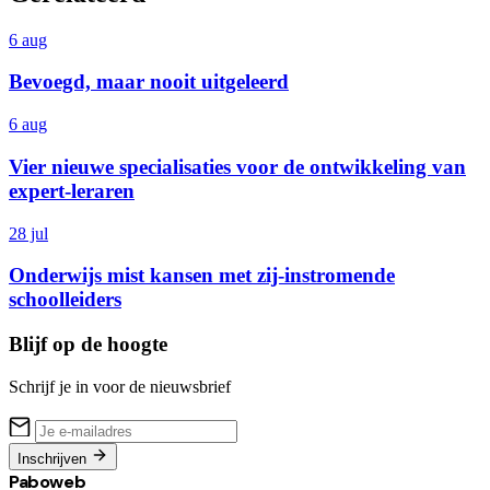
6 aug
Bevoegd, maar nooit uitgeleerd
6 aug
Vier nieuwe specialisaties voor de ontwikkeling van
expert-leraren
28 jul
Onderwijs mist kansen met zij-instromende
schoolleiders
Blijf op de hoogte
Schrijf je in voor de nieuwsbrief
Inschrijven
Paboweb