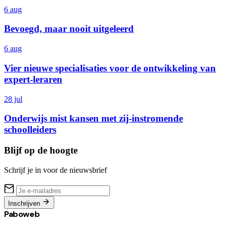
6 aug
Bevoegd, maar nooit uitgeleerd
6 aug
Vier nieuwe specialisaties voor de ontwikkeling van
expert-leraren
28 jul
Onderwijs mist kansen met zij-instromende
schoolleiders
Blijf op de hoogte
Schrijf je in voor de nieuwsbrief
Inschrijven
Paboweb