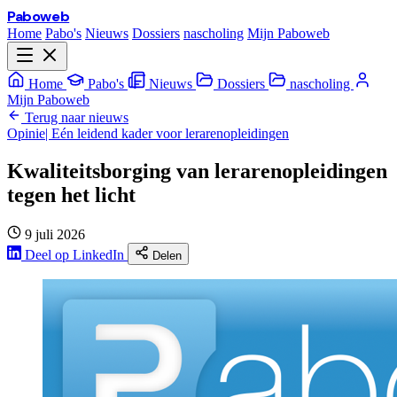
Paboweb
Home
Pabo's
Nieuws
Dossiers
nascholing
Mijn Paboweb
Home
Pabo's
Nieuws
Dossiers
nascholing
Mijn Paboweb
Terug naar nieuws
Opinie| Eén leidend kader voor lerarenopleidingen
Kwaliteitsborging van lerarenopleidingen
tegen het licht
9 juli 2026
Deel op LinkedIn
Delen