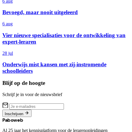
6 aug
Bevoegd, maar nooit uitgeleerd
6 aug
Vier nieuwe specialisaties voor de ontwikkeling van
expert-leraren
28 jul
Onderwijs mist kansen met zij-instromende
schoolleiders
Blijf op de hoogte
Schrijf je in voor de nieuwsbrief
Inschrijven
Paboweb
Al 25 jaar het kennisplatform voor de lerarenopleidingen