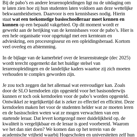
Bij de pabo’s en andere lerarenopleidingen ligt nu de uitdaging om
te laten zien hoe zij hun studenten laten voldoen aan deze wettelijke
bekwaamheidseisen. Daarvoor is een kennisbases nodig. Hierin
staat
wat een toekomstige basisschoolleraar moet kennen en
kunnen
op een bepaald vakgebied. Op dit moment wordt er
gewerkt aan de herijking van de kennisbases voor de pabo’s. Hier is
een hele organisatie voor opgetuigd met een kernteam en
advieskring, een procesregisseur en een opleidingsberaad. Kortom
veel overleg en afstemming.
In de bijlage van de kamerbrief over de lerarenstrategie (dec 2025)
wordt terecht opgemerkt dat het huidige stelsel van
lerarenopleidingen en de landelijke kaders waartoe zij zich moeten
verhouden te complex geworden zijn.
Je zou toch zeggen dat het allemaal wat eenvoudiger kan. Zoals
door de SLO kerndoelen zijn opgesteld voor het basisonderwijs
kunnen er toch ook kerndoelen voor de pabo’s worden opgesteld.
Ontwikkel ze tegelijkertijd dat is zeker zo effectief en efficiënt. Deze
kerndoelen maken het voor de studenten helder wat ze moeten leren
en de basisscholen weten wat ze mogen verwachten van een
startende leraar. Dat levert kortgezegd meer duidelijkheid op, de
kwaliteit is vergelijkbaar en de leraar is goed voorbereid. Waarom
we het dan niet doen? We komen dan op het terrein van de
academische vrijheid waarbij Hogescholen en universiteiten zelf hun