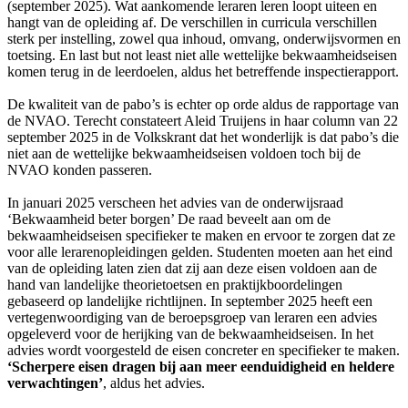
(september 2025). Wat aankomende leraren leren loopt uiteen en
hangt van de opleiding af. De verschillen in curricula verschillen
sterk per instelling, zowel qua inhoud, omvang, onderwijsvormen en
toetsing. En last but not least niet alle wettelijke bekwaamheidseisen
komen terug in de leerdoelen, aldus het betreffende inspectierapport.
De kwaliteit van de pabo’s is echter op orde aldus de rapportage van
de NVAO. Terecht constateert Aleid Truijens in haar column van 22
september 2025 in de Volkskrant dat het wonderlijk is dat pabo’s die
niet aan de wettelijke bekwaamheidseisen voldoen toch bij de
NVAO konden passeren.
In januari 2025 verscheen het advies van de onderwijsraad
‘Bekwaamheid beter borgen’ De raad beveelt aan om de
bekwaamheidseisen specifieker te maken en ervoor te zorgen dat ze
voor alle lerarenopleidingen gelden. Studenten moeten aan het eind
van de opleiding laten zien dat zij aan deze eisen voldoen aan de
hand van landelijke theorietoetsen en praktijkboordelingen
gebaseerd op landelijke richtlijnen. In september 2025 heeft een
vertegenwoordiging van de beroepsgroep van leraren een advies
opgeleverd voor de herijking van de bekwaamheidseisen. In het
advies wordt voorgesteld de eisen concreter en specifieker te maken.
‘Scherpere eisen dragen bij aan meer eenduidigheid en heldere
verwachtingen’
, aldus het advies.