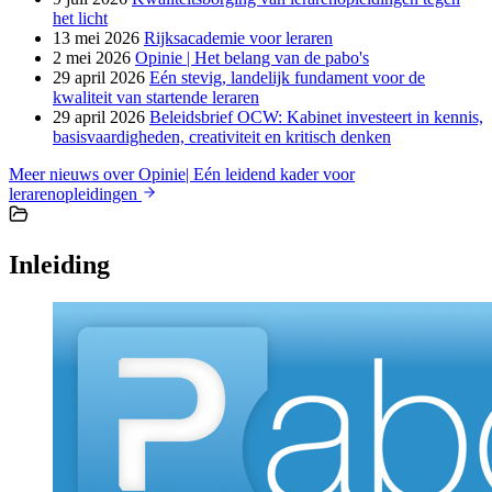
het licht
13 mei 2026
Rijksacademie voor leraren
2 mei 2026
Opinie | Het belang van de pabo's
29 april 2026
Eén stevig, landelijk fundament voor de
kwaliteit van startende leraren
29 april 2026
Beleidsbrief OCW: Kabinet investeert in kennis,
basisvaardigheden, creativiteit en kritisch denken
Meer nieuws over Opinie| Eén leidend kader voor
lerarenopleidingen
Inleiding